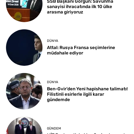
SSB Başkanı Görgün: Savunma
sanayisi ihracatında ilk 10 ülke
arasına giriyoruz
DÜNYA
Attal: Rusya Fransa seçimlerine
müdahale ediyor
DÜNYA
Ben-Gvir’den Yeni hapishane talimatı!
Filistinli esirlerle ilgili karar
gündemde
GÜNDEM