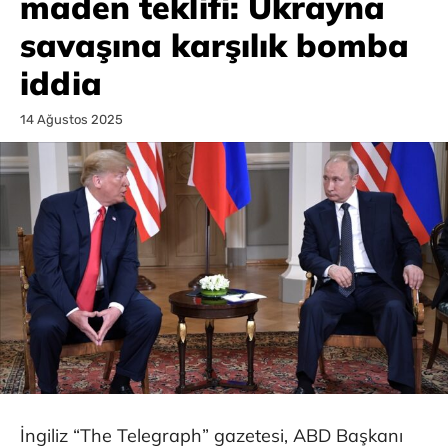
maden teklifi: Ukrayna
savaşına karşılık bomba
iddia
14 Ağustos 2025
İngiliz “The Telegraph” gazetesi, ABD Başkanı