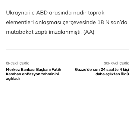
Ukrayna ile ABD arasında nadir toprak
elementleri anlaşması çerçevesinde 18 Nisan’da
mutabakat zaptı imzalanmıştı. (AA)
ÖNCEKI İÇERIK
SONRAKI İÇERIK
Merkez Bankası Başkanı Fatih
Gazze’de son 24 saatte 4 kişi
Karahan enflasyon tahminini
daha açlıktan öldü
açıkladı