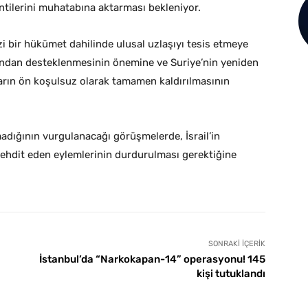
tilerini muhatabına aktarması bekleniyor.
i bir hükümet dahilinde ulusal uzlaşıyı tesis etmeye
fından desteklenmesinin önemine ve Suriye’nin yeniden
ların ön koşulsuz olarak tamamen kaldırılmasının
adığının vurgulanacağı görüşmelerde, İsrail’in
 tehdit eden eylemlerinin durdurulması gerektiğine
SONRAKI İÇERIK
İstanbul’da “Narkokapan-14” operasyonu! 145
kişi tutuklandı