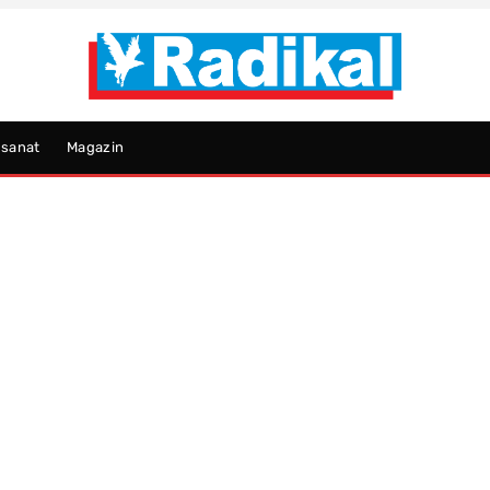
psanat
Magazin