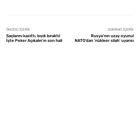
ÖNCEKI İÇERIK
SONRAKI İÇERIK
Saçlarını kazıttı, bıyık bıraktı!
Rusya’nın uzay oyunu!
İşte Peker Açıkalın’ın son hali
NATO’dan ‘nükleer silah’ uyarısı