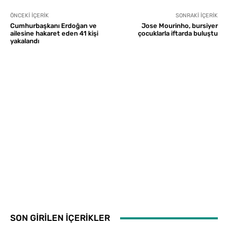
ÖNCEKI İÇERIK
SONRAKI İÇERIK
Cumhurbaşkanı Erdoğan ve
Jose Mourinho, bursiyer
ailesine hakaret eden 41 kişi
çocuklarla iftarda buluştu
yakalandı
SON GİRİLEN İÇERİKLER