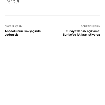
-%12,8
ÖNCEKI İÇERIK
SONRAKI İÇERIK
Anadolu’nun ‘kavşağında’
Türkiye’den ilk açıklama:
yoğun sis
Suriye’de istikrar istiyoruz