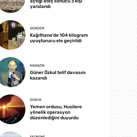
açtığı ateş sonucu 3 kişi
yaralandı
GÜNDEM
Kağıthane’de 104 kilogram
uyuşturucu ele geçirildi
MAGAZIN
Güner Özkul telif davasını
kazandı
DÜNYA
Yemen ordusu, Husilere
yönelik operasyon
düzenlediğini duyurdu
EKONOMI