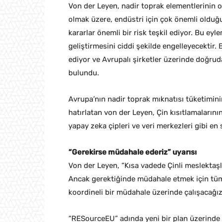
Von der Leyen, nadir toprak elementlerinin o
olmak üzere, endüstri için çok önemli olduğ
kararlar önemli bir risk teşkil ediyor. Bu eyl
geliştirmesini ciddi şekilde engelleyecektir. 
ediyor ve Avrupalı ​​şirketler üzerinde doğru
bulundu.
Avrupa’nın nadir toprak mıknatısı tüketiminin
hatırlatan von der Leyen, Çin kısıtlamaların
yapay zeka çipleri ve veri merkezleri gibi en st
“Gerekirse müdahale ederiz” uyarısı
Von der Leyen, “Kısa vadede Çinli meslektaş
Ancak gerektiğinde müdahale etmek için tüm 
koordineli bir müdahale üzerinde çalışacağız
“RESourceEU” adında yeni bir plan üzerinde ç