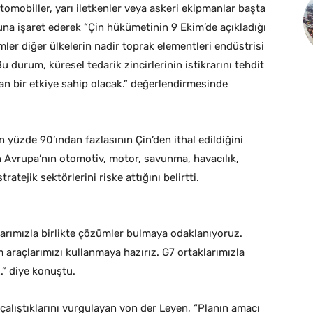
tomobiller, yarı iletkenler veya askeri ekipmanlar başta
una işaret ederek “Çin hükümetinin 9 Ekim’de açıkladığı
emler diğer ülkelerin nadir toprak elementleri endüstrisi
Bu durum, küresel tedarik zincirlerinin istikrarını tehdit
dan bir etkiye sahip olacak.” değerlendirmesinde
 yüzde 90’ından fazlasının Çin’den ithal edildiğini
ın Avrupa’nın otomotiv, motor, savunma, havacılık,
ratejik sektörlerini riske attığını belirtti.
larımızla birlikte çözümler bulmaya odaklanıyoruz.
araçlarımızı kullanmaya hazırız. G7 ortaklarımızla
.” diye konuştu.
alıştıklarını vurgulayan von der Leyen, “Planın amacı