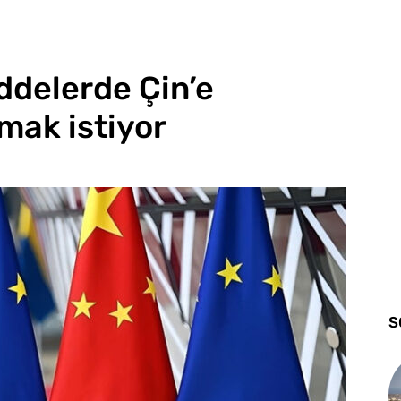
ddelerde Çin’e
tmak istiyor
S