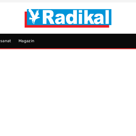
psanat
Magazin