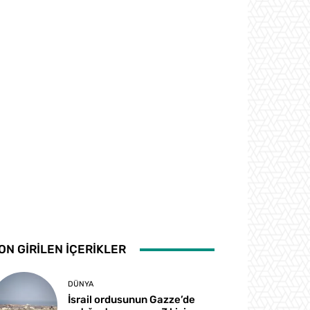
ON GİRİLEN İÇERİKLER
DÜNYA
İsrail ordusunun Gazze’de