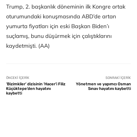
Trump, 2. başkanlık döneminin ilk Kongre ortak
oturumundaki konuşmasında ABD’de artan
yumurta fiyatları için eski Başkan Biden’ı
suçlamış, bunu düşürmek için çalıştıklarını
kaydetmişti. (AA)
ÖNCEKI İÇERIK
SONRAKI İÇERIK
‘Bizimkiler’ dizisinin ‘Hacer’i Filiz
Yönetmen ve yapımcı Osman
Küçüktepe’den hayatını
Sınav hayatını kaybetti
kaybetti