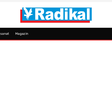
psanat
Magazin