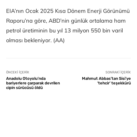
EIA’nın Ocak 2025 Kısa Dönem Enerji Görünümü
Raporu’na göre, ABD’nin günlük ortalama ham
petrol üretiminin bu yıl 13 milyon 550 bin varil
olması bekleniyor. (AA)
ÖNCEKI İÇERIK
SONRAKI İÇERIK
Anadolu Otoyolu’nda
Mahmut Abbas’tan Sisi’ye
bariyerlere çarparak devrilen
‘tehcir’ teşekkürü
cipin sürücüsü öldü