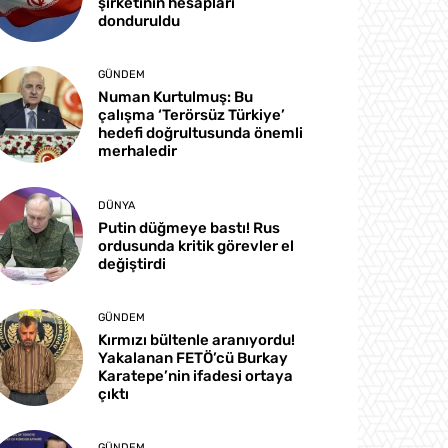
şirketinin hesapları
donduruldu
GÜNDEM
Numan Kurtulmuş: Bu
çalışma ‘Terörsüz Türkiye’
hedefi doğrultusunda önemli
merhaledir
DÜNYA
Putin düğmeye bastı! Rus
ordusunda kritik görevler el
değiştirdi
GÜNDEM
Kırmızı bültenle aranıyordu!
Yakalanan FETÖ’cü Burkay
Karatepe’nin ifadesi ortaya
çıktı
GÜNDEM