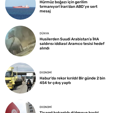
Hürmüz boğazı için gerilim
tırmanıyor! İran’dan ABD’ye sert
mesaj
DÜNYA
Husilerden Suudi Arabistan’a İHA
saldırısı iddiası! Aramco tesisi hedef
alındı
EKONOMI
Habur’da rekor kırıldı! Bir günde 2 bin
454 tır çıkış yaptı
EKONOMI
Ticaret bakanlığı düğmeye bastı!