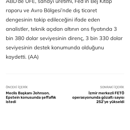
ABD’de ÜFE, sanayi üretimi, Fed’in Bej Kitap
raporu ve Avro Bölgesi’nde dış ticaret
dengesinin takip edileceğini ifade eden
analistler, teknik açıdan altının ons fiyatında 3
bin 380 dolar seviyesinin direnç, 3 bin 330 dolar
seviyesinin destek konumunda olduğunu
kaydetti. (AA)
ÖNCEKI İÇERIK
SONRAKI İÇERIK
Meclis Başkanı Johnson,
İzmir merkezli FETÖ
Epstein konusunda şeffaflık
operasyonunda gözaltı sayısı
istedi
252’ye yükseldi