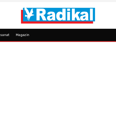
psanat
Magazin