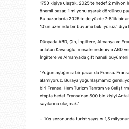
1750 kişiye ulaştık. 2025’te hedef 2 milyon İ
önemli pazar, 1 milyonu aşarak dördüncü paz
Bu pazarlarda 2025’te de yüzde 7-8’lik bir a
10’un üzerinde bir büyüme bekliyoruz.” diye
Dünyada ABD, Çin, İngiltere, Almanya ve Fr
anlatan Kavaloğlu, mesafe nedeniyle ABD ve Ç
İngiltere ve Almanya’da çift haneli büyümenin
“Yoğunlaştığımız bir pazar da Fransa. Fransa’
alamıyoruz. Buraya yoğunlaşmamız gerekiyo
biri Fransa. Hem Turizm Tanıtım ve Geliştirme
etapta hedef Fransa’dan 500 bin kişiyi Anta
sayılarına ulaşmak.”
– “Kış sezonunda turist sayısını 1,5 milyonu