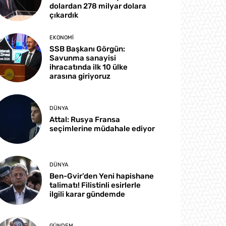
dolardan 278 milyar dolara
çıkardık
EKONOMI
SSB Başkanı Görgün:
Savunma sanayisi
ihracatında ilk 10 ülke
arasına giriyoruz
DÜNYA
Attal: Rusya Fransa
seçimlerine müdahale ediyor
DÜNYA
Ben-Gvir’den Yeni hapishane
talimatı! Filistinli esirlerle
ilgili karar gündemde
GÜNDEM