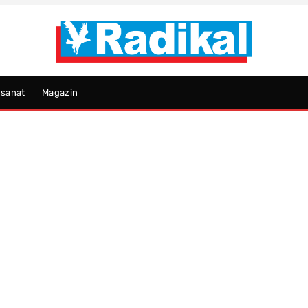
psanat
Magazin