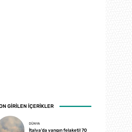
ON GİRİLEN İÇERİKLER
DÜNYA
İtalya’da yangın felaketi! 70