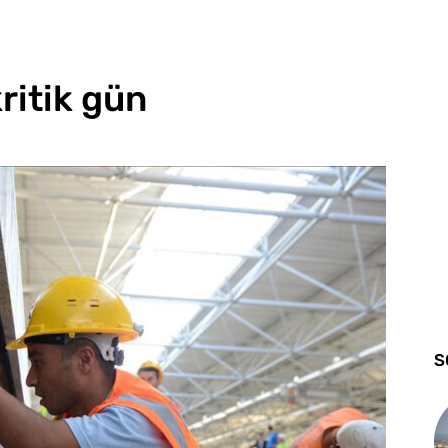
kritik gün
S