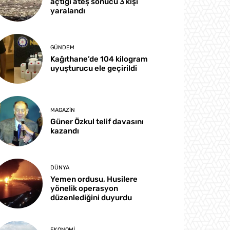
açtığı ateş sonucu 3 kişi
yaralandı
GÜNDEM
Kağıthane’de 104 kilogram
uyuşturucu ele geçirildi
MAGAZIN
Güner Özkul telif davasını
kazandı
DÜNYA
Yemen ordusu, Husilere
yönelik operasyon
düzenlediğini duyurdu
EKONOMI