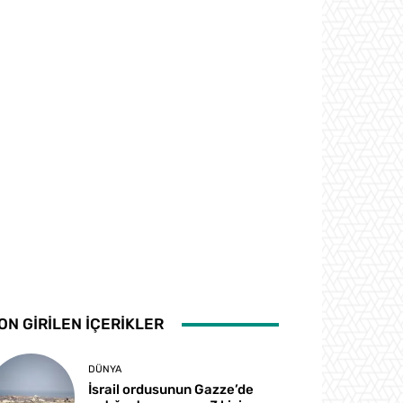
ON GİRİLEN İÇERİKLER
DÜNYA
İsrail ordusunun Gazze’de