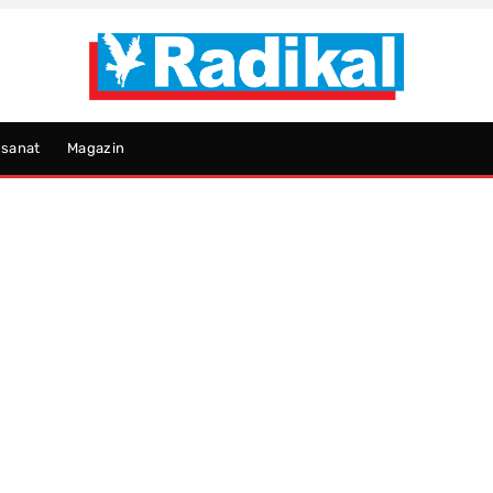
psanat
Magazin