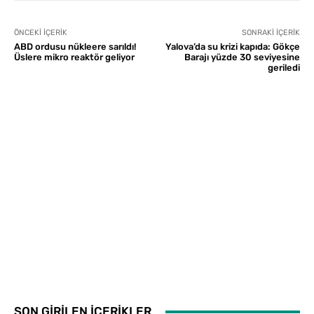
ÖNCEKI İÇERIK
SONRAKI İÇERIK
ABD ordusu nükleere sarıldı!
Yalova’da su krizi kapıda: Gökçe
Üslere mikro reaktör geliyor
Barajı yüzde 30 seviyesine
geriledi
SON GİRİLEN İÇERİKLER