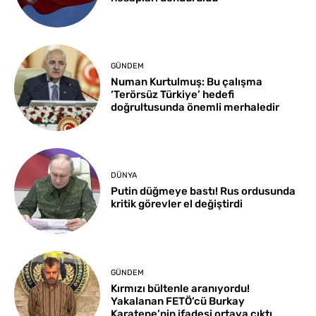
GÜNDEM
Numan Kurtulmuş: Bu çalışma
‘Terörsüz Türkiye’ hedefi
doğrultusunda önemli merhaledir
DÜNYA
Putin düğmeye bastı! Rus ordusunda
kritik görevler el değiştirdi
GÜNDEM
Kırmızı bültenle aranıyordu!
Yakalanan FETÖ’cü Burkay
Karatepe’nin ifadesi ortaya çıktı