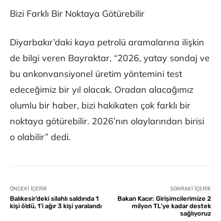
Bizi Farklı Bir Noktaya Götürebilir
Diyarbakır’daki kaya petrolü aramalarına ilişkin
de bilgi veren Bayraktar, “2026, yatay sondaj ve
bu ankonvansiyonel üretim yöntemini test
edeceğimiz bir yıl olacak. Oradan alacağımız
olumlu bir haber, bizi hakikaten çok farklı bir
noktaya götürebilir. 2026’nın olaylarından birisi
o olabilir” dedi.
ÖNCEKI İÇERIK
SONRAKI İÇERIK
Balıkesir’deki silahlı saldırıda 1
Bakan Kacır: Girişimcilerimize 2
kişi öldü, 1’i ağır 3 kişi yaralandı
milyon TL’ye kadar destek
sağlıyoruz