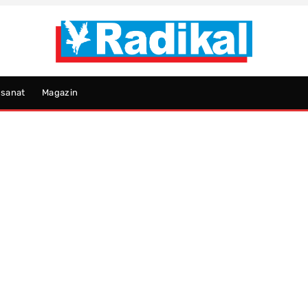
psanat
Magazin