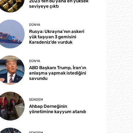
2023’ten bu yana en yüksek
seviyeye çıktı
DÜNYA
Rusya: Ukrayna’nın askeri
yük taşıyan 3 gemisini
Karadeniz’de vurduk
DÜNYA
ABD Başkanı Trump, İran’ın
anlaşma yapmak istediğini
savundu
GÜNDEM
Ahbap Derneğinin
yönetimine kayyum atandı
GÜNDEM