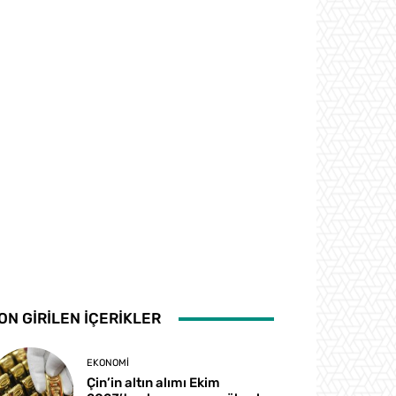
ON GİRİLEN İÇERİKLER
EKONOMI
Çin’in altın alımı Ekim