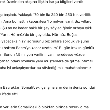
ak üzerinden akışına ilişkin ise şu bilgileri verdi:
ışı başladı. Yaklaşık 170 bin ila 240 bin 250 bin varillik
 Ama bu hattın kapasitesi 1,5 milyon varil. Biz yıllardır
u an ne kadar haklı bir şey söylediğimiz ortaya çıktı.
 ‘Yarın Hürmüz’de bir şey oldu, Hürmüz Boğazı
en yapacaksınız?’ sorusunu biz onlara sorduk ve şunu
ru hattını Basra’ya kadar uzatalım.’ Bugün Irak’ın günlük
ar. Bunun 1,5 milyon varilini, yani neredeyse yüzde
çanağındaki özellikle yeni müşterilere de gitme ihtimali
daha iyi anlaşılıyordur bu söylediğimiz muhataplarımız
en Bayraktar, Somali’deki çalışmaların derin deniz sondaj
 ifade etti.
n verilerin Somali’deki 3 bloktan birinde rezerv olma