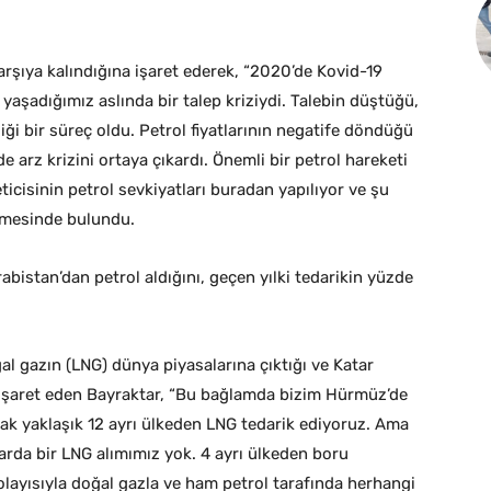
karşıya kalındığına işaret ederek, “2020’de Kovid-19
yaşadığımız aslında bir talep kriziydi. Talebin düştüğü,
ği bir süreç oldu. Petrol fiyatlarının negatife döndüğü
arz krizini ortaya çıkardı. Önemli bir petrol hareketi
cisinin petrol sevkiyatları buradan yapılıyor ve şu
irmesinde bulundu.
abistan’dan petrol aldığını, geçen yılki tedarikin yüzde
al gazın (LNG) dünya piyasalarına çıktığı ve Katar
işaret eden Bayraktar, “Bu bağlamda bizim Hürmüz’de
rak yaklaşık 12 ayrı ülkeden LNG tedarik ediyoruz. Ama
arda bir LNG alımımız yok. 4 ayrı ülkeden boru
Dolayısıyla doğal gazla ve ham petrol tarafında herhangi