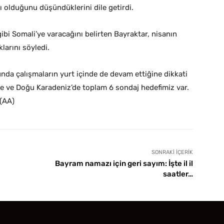
ı olduğunu düşündüklerini dile getirdi.
gibi Somali’ye varacağını belirten Bayraktar, nisanın
larını söyledi.
nda çalışmaların yurt içinde de devam ettiğine dikkati
de ve Doğu Karadeniz’de toplam 6 sondaj hedefimiz var.
 (AA)
SONRAKI İÇERIK
Bayram namazı için geri sayım: İşte il il
saatler…