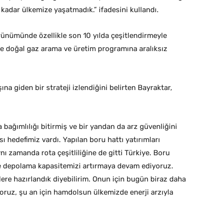
e kadar ülkemize yaşatmadık.” ifadesini kullandı.
rünümünde özellikle son 10 yılda çeşitlendirmeyle
ol ve doğal gaz arama ve üretim programına aralıksız
na giden bir strateji izlendiğini belirten Bayraktar,
bağımlılığı bitirmiş ve bir yandan da arz güvenliğini
ası hedefimiz vardı. Yapılan boru hattı yatırımları
nı zamanda rota çeşitliliğine de gitti Türkiye. Boru
ve depolama kapasitemizi artırmaya devam ediyoruz.
lere hazırlandık diyebilirim. Onun için bugün biraz daha
oruz, şu an için hamdolsun ülkemizde enerji arzıyla