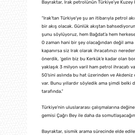
Bayraktar, Irak petrolünün Türkiye’ye Kuzey Ir
“Irak’tan Türkiye’ye şu an itibarıyla petrol ak
bir akış olacak. Günlük akıştan bahsediyorum.
şunu söylüyoruz, hem Bağdat’a hem herkese. Ş
O zaman hani bir şey olacağından değil ama
kapanırsa siz Irak olarak ihracatınızı nered
önerdik, ‘gelin biz bu Kerkük’e kadar olan bo
yaklaşık 3 milyon varil ham petrol ihracatı v
50’sini aslında bu hat üzerinden ve Akdeniz 
var. Bunu yıllardır söyledik ama şimdi belki 
tarafında.”
Türkiye’nin uluslararası çalışmalarına değin
gemisi Çağrı Bey ile daha da somutlaşacağını
Bayraktar, sismik arama sürecinde elde edile