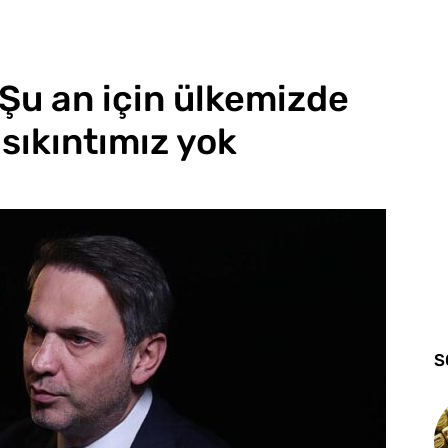
Şu an için ülkemizde
i sıkıntımız yok
S