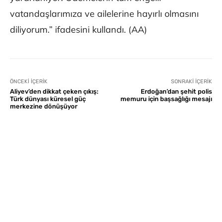
vatandaşlarımıza ve ailelerine hayırlı olmasını
diliyorum.” ifadesini kullandı. (AA)
ÖNCEKI İÇERIK
SONRAKI İÇERIK
Aliyev’den dikkat çeken çıkış:
Erdoğan’dan şehit polis
Türk dünyası küresel güç
memuru için başsağlığı mesajı
merkezine dönüşüyor