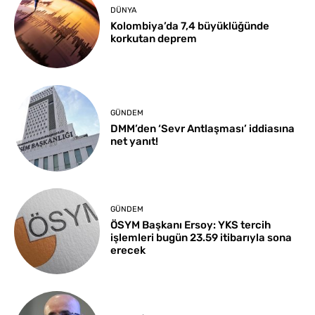
DÜNYA
Kolombiya’da 7,4 büyüklüğünde
korkutan deprem
GÜNDEM
DMM’den ‘Sevr Antlaşması’ iddiasına
net yanıt!
GÜNDEM
ÖSYM Başkanı Ersoy: YKS tercih
işlemleri bugün 23.59 itibarıyla sona
erecek