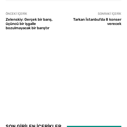
ÖNCEKI İÇERIK
SONRAKI İÇERIK
Zelenskiy: Gerçek bir barış,
Tarkan İstanbul’da 8 konser
üçüncü bir işgalle
verecek
bozulmayacak bir barıştır
SON GİRİLEN İÇERİKLER