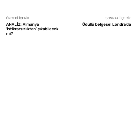
ÖNCEKI İÇERIK
SONRAKI İÇERIK
ANALİZ: Almanya
Ödüllü belgesel Londra’da
‘istikrarsızlıktan’ çıkabilecek
mi?