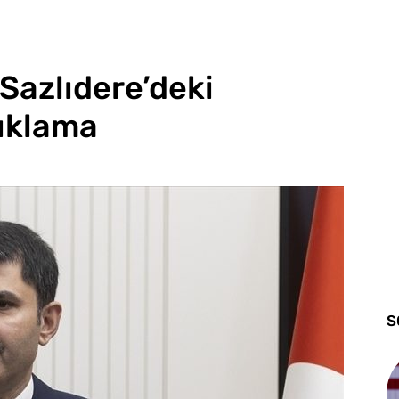
Sazlıdere’deki
çıklama
S