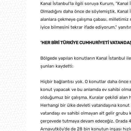
Kanal İstanbul’la ilgili soruya Kurum, “Kanal
Olmadığını daha önce de söylemiştik. Kanal
alanlara çekmeye çalışma çabası, milletimiz 
iyice bilmesini tekrar ifade ediyorum.” yanıtın
‘HER BİRİ TÜRKİYE CUMHURİYETİ VATANDAŞ
Bölgede yapılan konutların Kanal İstanbul il
şunları kaydetti:
Hiçbir bağlantısı yok. O konutlar daha önce
konut yapacak ve bu anlamda ev sahibi olmay
olduğumuz bir çalışma. Kuralar çekildi alan 
Herhangi bir ülke devleti vatandaşına konut 
vatandaşı ev sahibi olmayan alt gelir grubu k
çerçevede tutmaya devam edeceğiz. Orada 44
Arnavutköy’de de 28 bin konutun inşası hızlı,