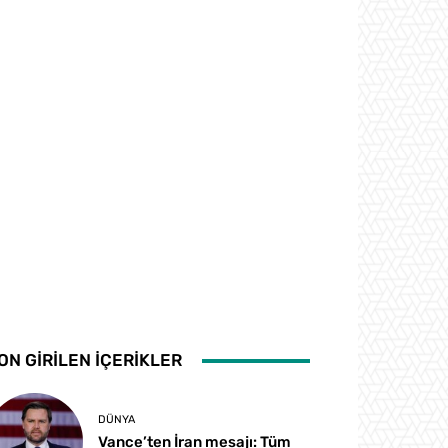
ON GİRİLEN İÇERİKLER
DÜNYA
Vance’ten İran mesajı: Tüm