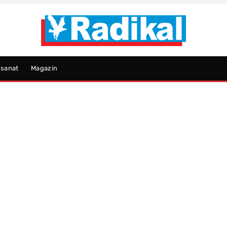
psanat
Magazin