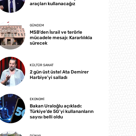
araçları kullanacağız
GÜNDEM
MSB’den İsrail ve terörle
mücadele mesajı: Kararlılıkla
sürecek
KÜLTÜR SANAT
2 gün üst üste! Ata Demirer
Harbiye’yi salladı
EKONOMI
Bakan Uraloğlu açıkladı:
Türkiye’de 5G’yi kullananların
sayısı belli oldu
DÜNYA