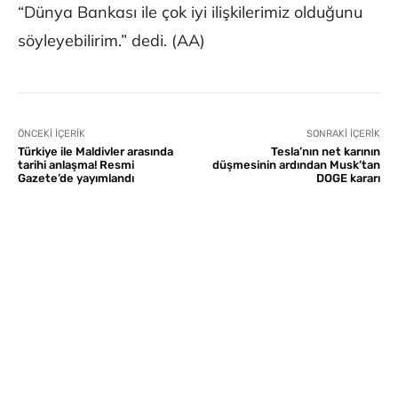
“Dünya Bankası ile çok iyi ilişkilerimiz olduğunu
söyleyebilirim.” dedi. (AA)
ÖNCEKI İÇERIK
SONRAKI İÇERIK
Türkiye ile Maldivler arasında
Tesla’nın net karının
tarihi anlaşma! Resmi
düşmesinin ardından Musk’tan
Gazete’de yayımlandı
DOGE kararı