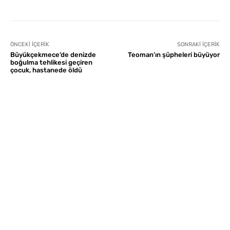
ÖNCEKI İÇERIK
SONRAKI İÇERIK
Büyükçekmece’de denizde
Teoman’ın şüpheleri büyüyor
boğulma tehlikesi geçiren
çocuk, hastanede öldü