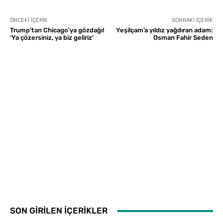
ÖNCEKI İÇERIK
SONRAKI İÇERIK
Trump’tan Chicago’ya gözdağı!
Yeşilçam’a yıldız yağdıran adam:
‘Ya çözersiniz, ya biz geliriz’
Osman Fahir Seden
SON GİRİLEN İÇERİKLER