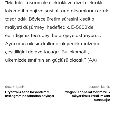
“Modüler tasarım ile elektrikli ve dizel elektrikli
lokomotifin boji ve şasi alt ana aksamlarını ortak
tasarladık. Böylece üretim süresini kısaltıp
maliyeti düşürmeyi hedefledik. E-5000’de
edindiğimiz tecrübeyi bu projeye aktarıyoruz.
Aynı ürün ailesini kullanarak yedek malzeme
çeşitliliğini de azaltacağız. Bu lokomotif,
ülkemizde sınıfının en güçlüsü olacak.” (AA)
ÖNCEKI İÇERIK
SONRAKI İÇERIK
Oryantal Asena boşandı mı?
Erdoğan: Kooperatiflerimize 3
Instagram hesabından paylaştı
milyar liralık kredi imkanı
sunacağız