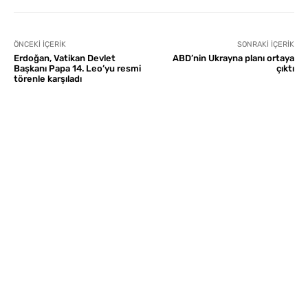
ÖNCEKI İÇERIK
SONRAKI İÇERIK
Erdoğan, Vatikan Devlet
ABD’nin Ukrayna planı ortaya
Başkanı Papa 14. Leo’yu resmi
çıktı
törenle karşıladı