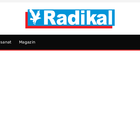
psanat
Magazin