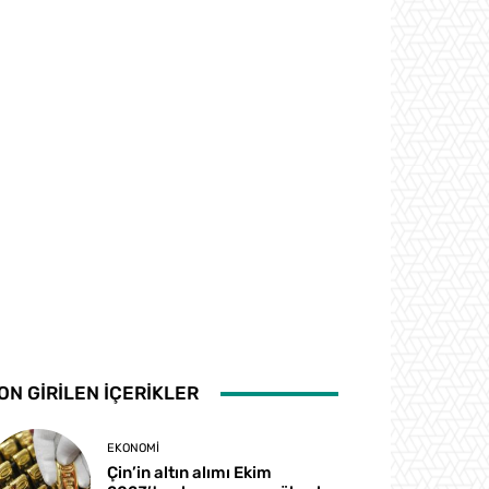
ON GİRİLEN İÇERİKLER
EKONOMI
Çin’in altın alımı Ekim