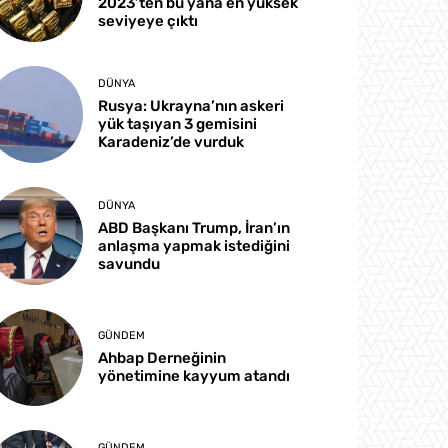
2023’ten bu yana en yüksek
seviyeye çıktı
DÜNYA
Rusya: Ukrayna’nın askeri
yük taşıyan 3 gemisini
Karadeniz’de vurduk
DÜNYA
ABD Başkanı Trump, İran’ın
anlaşma yapmak istediğini
savundu
GÜNDEM
Ahbap Derneğinin
yönetimine kayyum atandı
GÜNDEM