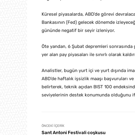
Küresel piyasalarda, ABD’de görevi devralac
Bankasının (Fed) gelecek dönemde izleyeceği yo
gününde negatif bir seyir izleniyor.
Öte yandan, 6 Şubat depremleri sonrasında g
yer alan pay piyasaları ile sınırlı olarak kaldır
Analistler, bugün yurt içi ve yurt dışında ima
ABD’de haftalık işsizlik maaşı başvuruları ve
belirterek, teknik açıdan BIST 100 endeksin
seviyelerinin destek konumunda olduğunu ifa
ÖNCEKI İÇERIK
Sant Antoni Festivali coşkusu