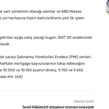
ak yeni yönetimin atacağı adımlar ve ABD Merkez
l haritasına ilişkin belirsizliklerle yılın ilk işlem
etirilen açığa satış yasağı bugün, BIST 50 endeksinde
ılacak.
lat sanayi Satınalma Yöneticileri Endeksi (PMI) verileri,
 haftalık mortgage başvurularının takip edileceğini
de 10.000 ve 10.100 puanın direnç, 9.750 ve 9.650
de etti. (AA)
SONRAKI İÇERIK
İsrail hükümeti ateşkesi resmen onayladı