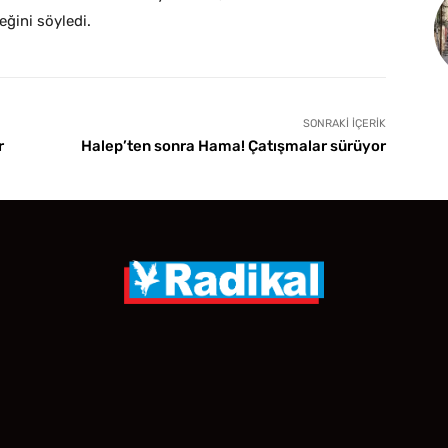
eğini söyledi.
SONRAKI İÇERIK
r
Halep’ten sonra Hama! Çatışmalar sürüyor