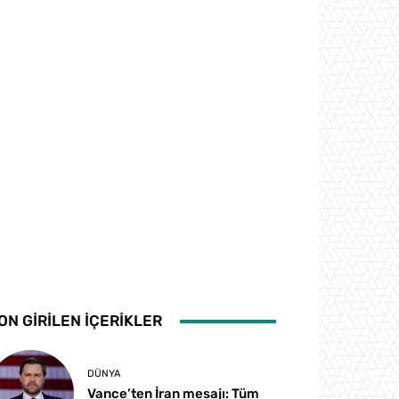
ON GİRİLEN İÇERİKLER
DÜNYA
Vance’ten İran mesajı: Tüm