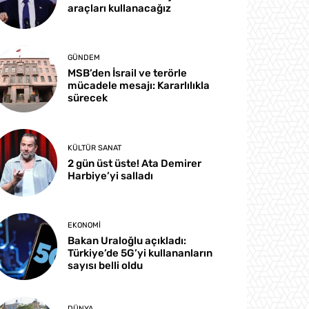
araçları kullanacağız
GÜNDEM
MSB’den İsrail ve terörle
mücadele mesajı: Kararlılıkla
sürecek
KÜLTÜR SANAT
2 gün üst üste! Ata Demirer
Harbiye’yi salladı
EKONOMI
Bakan Uraloğlu açıkladı:
Türkiye’de 5G’yi kullananların
sayısı belli oldu
DÜNYA