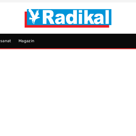
psanat
Magazin