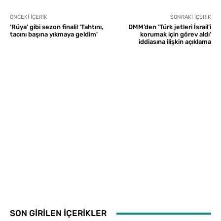
ÖNCEKI İÇERIK
SONRAKI İÇERIK
‘Rüya’ gibi sezon finali! ‘Tahtını,
DMM’den ‘Türk jetleri İsrail’i
tacını başına yıkmaya geldim’
korumak için görev aldı’
iddiasına ilişkin açıklama
SON GİRİLEN İÇERİKLER