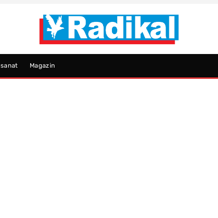
psanat
Magazin