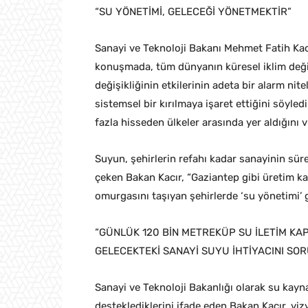
“SU YÖNETİMİ, GELECEĞİ YÖNETMEKTİR”
Sanayi ve Teknoloji Bakanı Mehmet Fatih Kac
konuşmada, tüm dünyanın küresel iklim değişik
değişikliğinin etkilerinin adeta bir alarm n
sistemsel bir kırılmaya işaret ettiğini söyled
fazla hisseden ülkeler arasında yer aldığını 
Suyun, şehirlerin refahı kadar sanayinin sürek
çeken Bakan Kacır, “Gaziantep gibi üretim kab
omurgasını taşıyan şehirlerde ‘su yönetimi’ 
“GÜNLÜK 120 BİN METREKÜP SU İLETİM KAP
GELECEKTEKİ SANAYİ SUYU İHTİYACINI SO
Sanayi ve Teknoloji Bakanlığı olarak su kayna
desteklediklerini ifade eden Bakan Kacır, viz