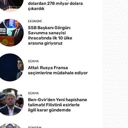
dolardan 278 milyar dolara
çıkardık
EKONOMI
SSB Başkanı Görgün:
Savunma sanayisi
ihracatında ilk 10 ülke
arasına giriyoruz
DÜNYA
Attal: Rusya Fransa
seçimlerine müdahale ediyor
DÜNYA
Ben-Gvir’den Yeni hapishane
talimatı! Filistinli esirlerle
ilgili karar gündemde
GÜNDEM