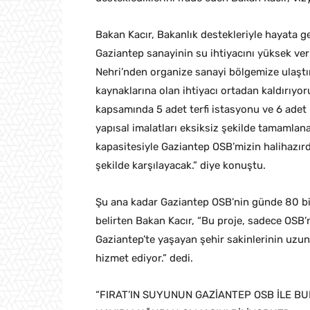
Bakan Kacır, Bakanlık destekleriyle hayata ge
Gaziantep sanayinin su ihtiyacını yüksek verim
Nehri’nden organize sanayi bölgemize ulaştı
kaynaklarına olan ihtiyacı ortadan kaldırıyor
kapsamında 5 adet terfi istasyonu ve 6 adet 
yapısal imalatları eksiksiz şekilde tamamlan
kapasitesiyle Gaziantep OSB’mizin halihazırd
şekilde karşılayacak.” diye konuştu.
Şu ana kadar Gaziantep OSB’nin günde 80 bi
belirten Bakan Kacır, “Bu proje, sadece OSB’
Gaziantep’te yaşayan şehir sakinlerinin uzu
hizmet ediyor.” dedi.
“FIRAT’IN SUYUNUN GAZİANTEP OSB İLE B