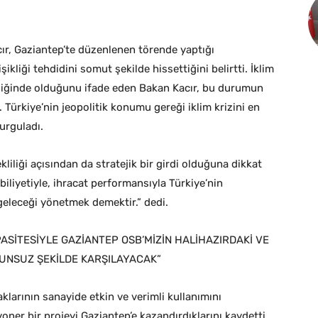
ır, Gaziantep’te düzenlenen törende yaptığı
liği tehdidini somut şekilde hissettiğini belirtti. İklim
iteliğinde olduğunu ifade eden Bakan Kacır, bu durumun
i. Türkiye’nin jeopolitik konumu gereği iklim krizini en
vurguladı.
liliği açısından da stratejik bir girdi olduğuna dikkat
iliyetiyle, ihracat performansıyla Türkiye’nin
geleceği yönetmek demektir.” dedi.
ASİTESİYLE GAZİANTEP OSB’MİZİN HALİHAZIRDAKİ VE
RUNSUZ ŞEKİLDE KARŞILAYACAK”
klarının sanayide etkin ve verimli kullanımını
yoner bir projeyi Gaziantep’e kazandırdıklarını kaydetti.