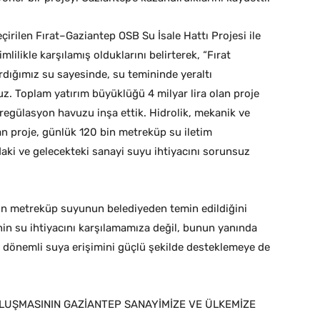
çirilen Fırat–Gaziantep OSB Su İsale Hattı Projesi ile
lilikle karşılamış olduklarını belirterek, “Fırat
rdığımız su sayesinde, su temininde yeraltı
uz. Toplam yatırım büyüklüğü 4 milyar lira olan proje
regülasyon havuzu inşa ettik. Hidrolik, mekanik ve
an proje, günlük 120 bin metreküp su iletim
aki ve gelecekteki sanayi suyu ihtiyacını sorunsuz
n metreküp suyunun belediyeden temin edildiğini
nin su ihtiyacını karşılamamıza değil, bunun yanında
n dönemli suya erişimini güçlü şekilde desteklemeye de
ULUŞMASININ GAZİANTEP SANAYİMİZE VE ÜLKEMİZE