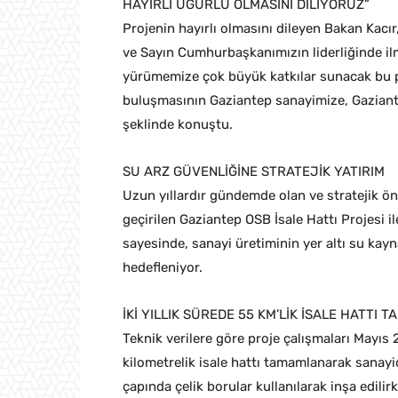
HAYIRLI UĞURLU OLMASINI DİLİYORUZ”
Projenin hayırlı olmasını dileyen Bakan Kacır
ve Sayın Cumhurbaşkanımızın liderliğinde i
yürümemize çok büyük katkılar sunacak bu p
buluşmasının Gaziantep sanayimize, Gaziantep
şeklinde konuştu.
SU ARZ GÜVENLİĞİNE STRATEJİK YATIRIM
Uzun yıllardır gündemde olan ve stratejik ön
geçirilen Gaziantep OSB İsale Hattı Projesi i
sayesinde, sanayi üretiminin yer altı su kayn
hedefleniyor.
İKİ YILLIK SÜREDE 55 KM’LİK İSALE HATTI 
Teknik verilere göre proje çalışmaları Mayıs 2
kilometrelik isale hattı tamamlanarak sanayi
çapında çelik borular kullanılarak inşa edilir