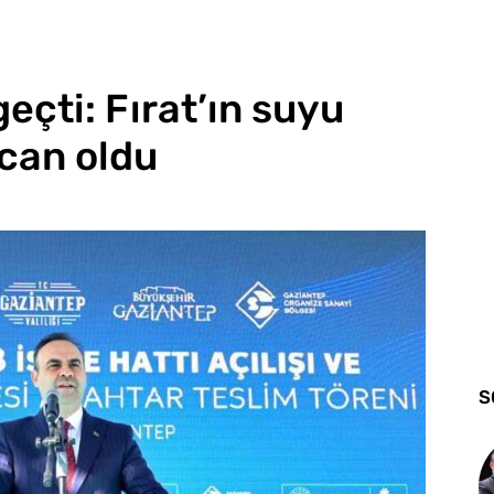
eçti: Fırat’ın suyu
can oldu
S