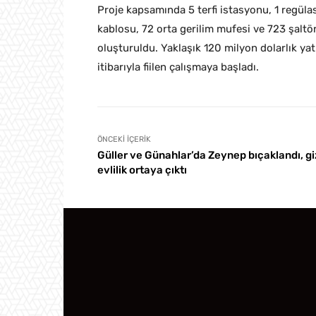
Proje kapsamında 5 terfi istasyonu, 1 regüla
kablosu, 72 orta gerilim mufesi ve 723 şaltör
oluşturuldu. Yaklaşık 120 milyon dolarlık yat
itibarıyla fiilen çalışmaya başladı.
ÖNCEKI İÇERIK
Güller ve Günahlar’da Zeynep bıçaklandı, giz
evlilik ortaya çıktı