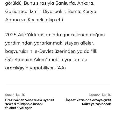
görüldü. Bunu sırasıyla Şanlıurfa, Ankara,
Gaziantep, İzmir, Diyarbakır, Bursa, Konya,
Adana ve Kocaeli takip etti.
2025 Aile Yılı kapsamında güncellenen doğum
yardımından yararlanmak isteyen aileler,
başvurularını e-Devlet üzerinden ya da “İlk
Öğretmenim Ailem” mobil uygulaması
aracılığıyla yapabiliyor. (AA)
ÖNCEKI İÇERIK
SONRAKI İÇERIK
Brezilya’dan Venezuela uyarısı!
İnşaat kazısında ortaya çıktı!
‘Askeri müdahale insani
Müzeye taşınacak
felakete yol açar’