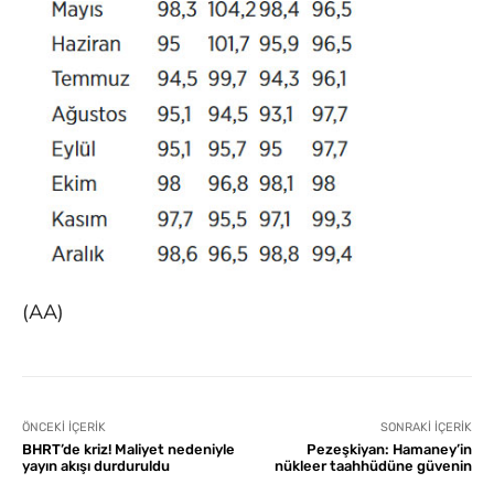
(AA)
ÖNCEKI İÇERIK
SONRAKI İÇERIK
BHRT’de kriz! Maliyet nedeniyle
Pezeşkiyan: Hamaney’in
yayın akışı durduruldu
nükleer taahhüdüne güvenin