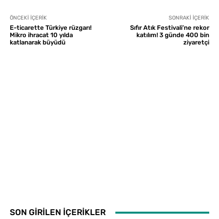
ÖNCEKI İÇERIK
SONRAKI İÇERIK
E-ticarette Türkiye rüzgarı!
Sıfır Atık Festivali’ne rekor
Mikro ihracat 10 yılda
katılım! 3 günde 400 bin
katlanarak büyüdü
ziyaretçi
SON GİRİLEN İÇERİKLER