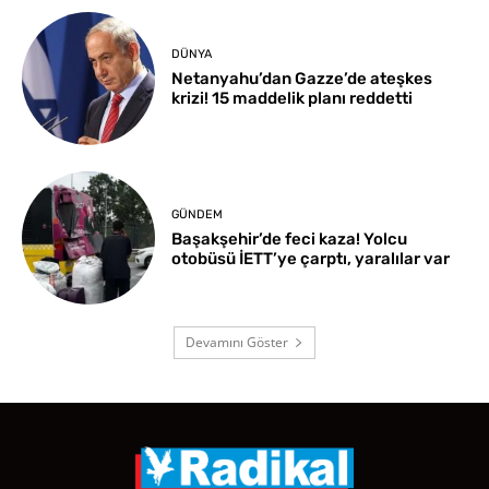
DÜNYA
Netanyahu’dan Gazze’de ateşkes
krizi! 15 maddelik planı reddetti
GÜNDEM
Başakşehir’de feci kaza! Yolcu
otobüsü İETT’ye çarptı, yaralılar var
Devamını Göster