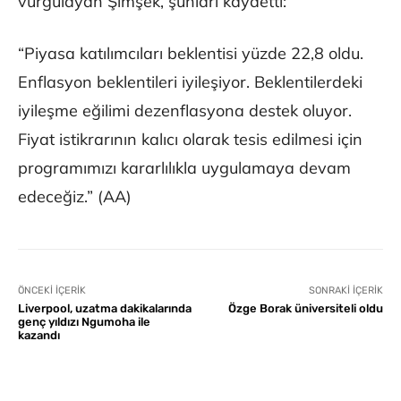
vurgulayan Şimşek, şunları kaydetti:
“Piyasa katılımcıları beklentisi yüzde 22,8 oldu.
Enflasyon beklentileri iyileşiyor. Beklentilerdeki
iyileşme eğilimi dezenflasyona destek oluyor.
Fiyat istikrarının kalıcı olarak tesis edilmesi için
programımızı kararlılıkla uygulamaya devam
edeceğiz.” (AA)
ÖNCEKI İÇERIK
SONRAKI İÇERIK
Liverpool, uzatma dakikalarında
Özge Borak üniversiteli oldu
genç yıldızı Ngumoha ile
kazandı