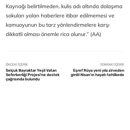
Kaynağı belirtilmeden, kulis adı altında dolaşıma
sokulan yalan haberlere itibar edilmemesi ve
kamuoyunun bu tarz yönlendirmelere karşı
dikkatli olması önemle rica olunur.” (AA)
ÖNCEKI İÇERIK
SONRAKI İÇERIK
Selçuk Bayraktar Yeşil Vatan
Eşref Rüya yeni yıla zirveden
Seferberliği Projesi’ne destek
girdi! Nisan’ın hayatı tehlikede
çağrısında bulundu