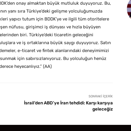
 BDDK’den onay almaktan büyük mutluluk duyuyoruz. Bu,
sının yanı sıra Türkiye’deki gelişme yolculuğumuzda
leri yapıcı tutum için BDDK’ye ve ilgili tüm otoritelere
eşen nüfusu, girişimci iş dünyası ve hızla büyüyen
lerinden biri. Türkiye’deki ticaretin geleceğini
uruluşlara ve iş ortaklarına büyük saygı duyuyoruz. Satın
meler, e-ticaret ve fintek alanlarındaki deneyimimizi
e sunmak için sabırsızlanıyoruz. Bu yolculuğun henüz
derece heyecanlıyız.” (AA)
SONRAKI İÇERIK
İsrail’den ABD’ye İran tehdidi: Karşı karşıya
geleceğiz