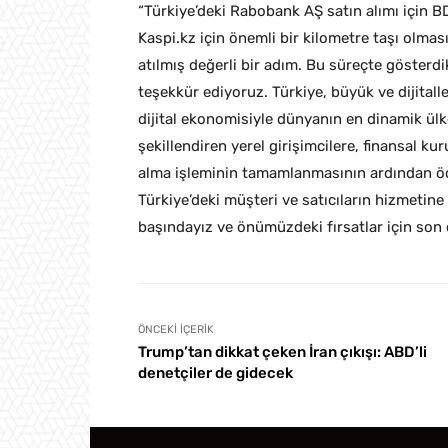
“Türkiye’deki Rabobank AŞ satın alımı için
Kaspi.kz için önemli bir kilometre taşı olma
atılmış değerli bir adım. Bu süreçte gösterdik
teşekkür ediyoruz. Türkiye, büyük ve dijitall
dijital ekonomisiyle dünyanın en dinamik ülke
şekillendiren yerel girişimcilere, finansal k
alma işleminin tamamlanmasının ardından öde
Türkiye’deki müşteri ve satıcıların hizmetin
başındayız ve önümüzdeki fırsatlar için son 
ÖNCEKI İÇERIK
Trump’tan dikkat çeken İran çıkışı: ABD’li
denetçiler de gidecek