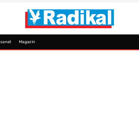
psanat
Magazin