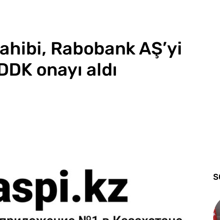
ahibi, Rabobank AŞ’yi
DDK onayı aldı
S