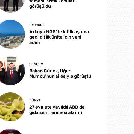
teması! Kritik konular
görüşüldü
EKONOMI
Akkuyu NGS’de kritik aşama
geçildi! İlk ünite için yeni
adım
GÜNDEM
Bakan Gürlek, Uğur
Mumcu’nun ailesiyle görüştü
DÜNYA
27 eyalete yayıldı! ABD’de
gıda zehirlenmesi alarmı