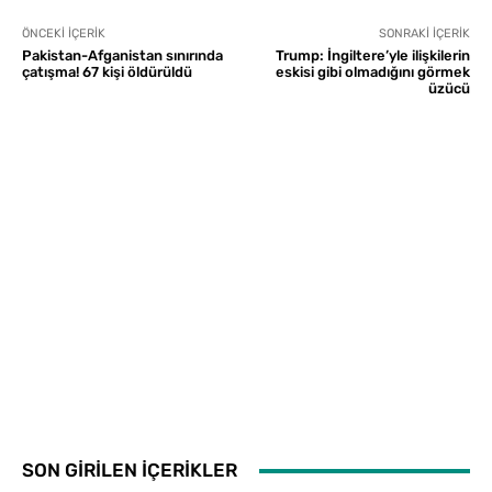
ÖNCEKI İÇERIK
SONRAKI İÇERIK
Pakistan-Afganistan sınırında
Trump: İngiltere’yle ilişkilerin
çatışma! 67 kişi öldürüldü
eskisi gibi olmadığını görmek
üzücü
SON GİRİLEN İÇERİKLER