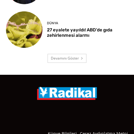
DÜNYA
27 eyalete yayıldı! ABD’de gıda
zehirlenmesi alarmı
Devamını Göster
Künye Bilgileri
Çerez Aydınlatma Metni