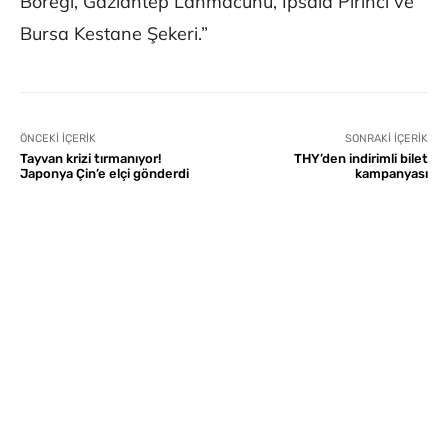
Böreği, Gaziantep Lahmacunu, İpsala Pirinci ve
Bursa Kestane Şekeri.”
ÖNCEKI İÇERIK
SONRAKI İÇERIK
Tayvan krizi tırmanıyor!
THY’den indirimli bilet
Japonya Çin’e elçi gönderdi
kampanyası