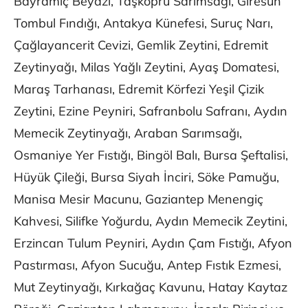
Bayramiç Beyazı, Taşköprü Sarımsağı, Giresun
Tombul Fındığı, Antakya Künefesi, Suruç Narı,
Çağlayancerit Cevizi, Gemlik Zeytini, Edremit
Zeytinyağı, Milas Yağlı Zeytini, Ayaş Domatesi,
Maraş Tarhanası, Edremit Körfezi Yeşil Çizik
Zeytini, Ezine Peyniri, Safranbolu Safranı, Aydın
Memecik Zeytinyağı, Araban Sarımsağı,
Osmaniye Yer Fıstığı, Bingöl Balı, Bursa Şeftalisi,
Hüyük Çileği, Bursa Siyah İnciri, Söke Pamuğu,
Manisa Mesir Macunu, Gaziantep Menengiç
Kahvesi, Silifke Yoğurdu, Aydın Memecik Zeytini,
Erzincan Tulum Peyniri, Aydın Çam Fıstığı, Afyon
Pastırması, Afyon Sucuğu, Antep Fıstık Ezmesi,
Mut Zeytinyağı, Kırkağaç Kavunu, Hatay Kaytaz