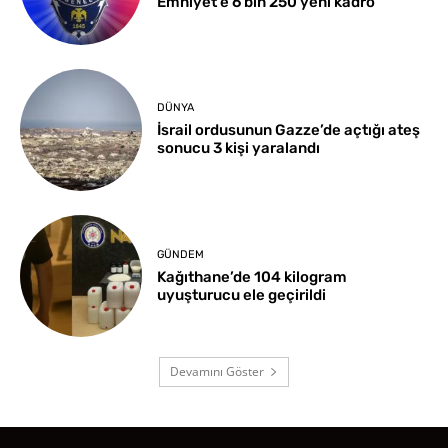
Emniyet’e 6 bin 250 yeni kadro
DÜNYA
İsrail ordusunun Gazze’de açtığı ateş
sonucu 3 kişi yaralandı
GÜNDEM
Kağıthane’de 104 kilogram
uyuşturucu ele geçirildi
Devamını Göster