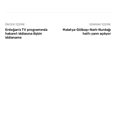
ÖNCEKI İÇERIK
SONRAKI İÇERIK
Erdoğan’a TV programında
Malatya-Gölbaşı-Narlı-Nurdağı
hakaret iddiasına ilişkin
hattı yarın açılıyor
iddianame