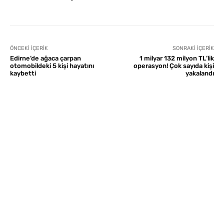
ÖNCEKI İÇERIK
SONRAKI İÇERIK
Edirne’de ağaca çarpan
1 milyar 132 milyon TL’lik
otomobildeki 5 kişi hayatını
operasyon! Çok sayıda kişi
kaybetti
yakalandı