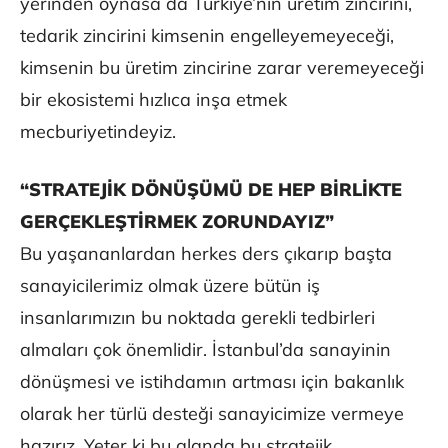
yerinden oynasa da Türkiye’nin üretim zincirini,
tedarik zincirini kimsenin engelleyemeyeceği,
kimsenin bu üretim zincirine zarar veremeyeceği
bir ekosistemi hızlıca inşa etmek
mecburiyetindeyiz.
“STRATEJİK DÖNÜŞÜMÜ DE HEP BİRLİKTE
GERÇEKLEŞTİRMEK ZORUNDAYIZ”
Bu yaşananlardan herkes ders çıkarıp başta
sanayicilerimiz olmak üzere bütün iş
insanlarımızın bu noktada gerekli tedbirleri
almaları çok önemlidir. İstanbul’da sanayinin
dönüşmesi ve istihdamın artması için bakanlık
olarak her türlü desteği sanayicimize vermeye
hazırız. Yeter ki bu alanda bu stratejik