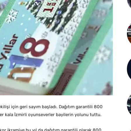
ekilişi için geri sayım başladı. Dağıtım garantili 800
ler kala İzmirli oyunseverler bayilerin yolunu tuttu.
ekor ikramiye bu yıl da dağıtım garantili olarak 800