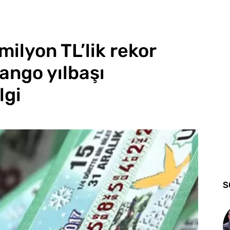
milyon TL’lik rekor
yango yılbaşı
lgi
S