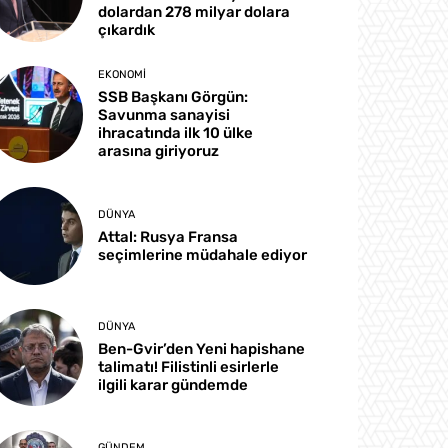
dolardan 278 milyar dolara
çıkardık
EKONOMI
SSB Başkanı Görgün:
Savunma sanayisi
ihracatında ilk 10 ülke
arasına giriyoruz
DÜNYA
Attal: Rusya Fransa
seçimlerine müdahale ediyor
DÜNYA
Ben-Gvir’den Yeni hapishane
talimatı! Filistinli esirlerle
ilgili karar gündemde
GÜNDEM