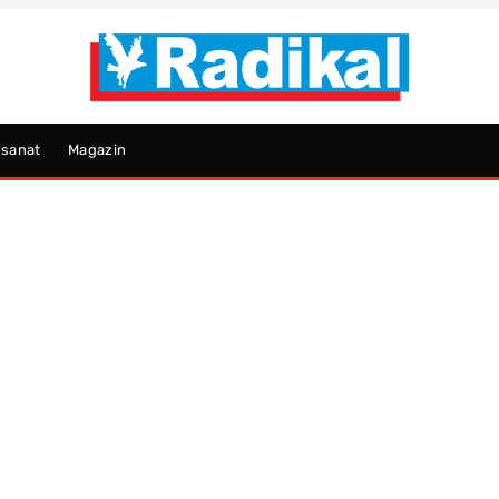
psanat
Magazin