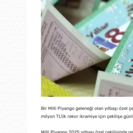
Bir Milli Piyango geleneği olan yılbaşı özel ç
milyon TL’lik rekor ikramiye için çekilişe gün
Milli Piyango 2025 yılbaşı özel çekilişinde r