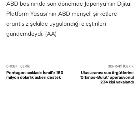
ABD basınında son dönemde Japonya’nın Dijital
Platform Yasası’nın ABD menşeli şirketlere
orantısız şekilde uygulandığı eleştirileri
gündemdeydi. (AA)
ÖNCEKI İÇERIK
SONRAKI İÇERIK
Pentagon açıkladı: İsrail’e 180
Uluslararası suç örgütlerine
milyon dolarlık askeri destek
‘Orkinos-Bulut’ operasyonu!
234 kişi yakalandı