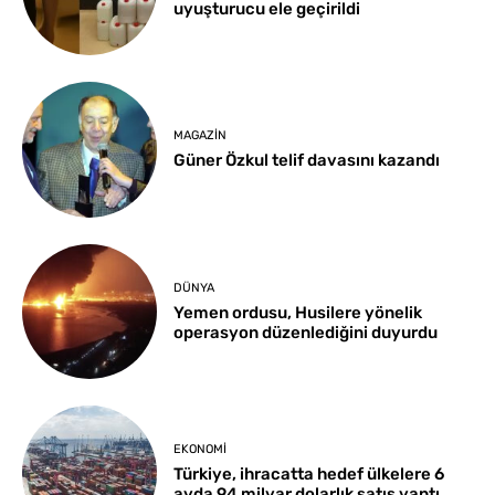
uyuşturucu ele geçirildi
MAGAZIN
Güner Özkul telif davasını kazandı
DÜNYA
Yemen ordusu, Husilere yönelik
operasyon düzenlediğini duyurdu
EKONOMI
Türkiye, ihracatta hedef ülkelere 6
ayda 94 milyar dolarlık satış yaptı