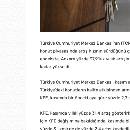
Türkiye Cumhuriyet Merkez Bankası’nın (TCMB
konut piyasasında artış hızının sürdüğünü gö
endekste, Ankara yüzde 37,9’luk yıllık artışl
kadar yükseldi.
Türkiye Cumhuriyet Merkez Bankası, kasım ayı
Türkiye’deki konutların kalite etkisinden arı
KFE, kasımda bir önceki aya göre yüzde 2,7 a
KFE, kasımda yıllık yüzde 31,4 artış gösteri
için KFE değişimine bakıldığında, kasımda bi
yüzde 3, İzmir’de de yüzde 2,4 artış kaydedil