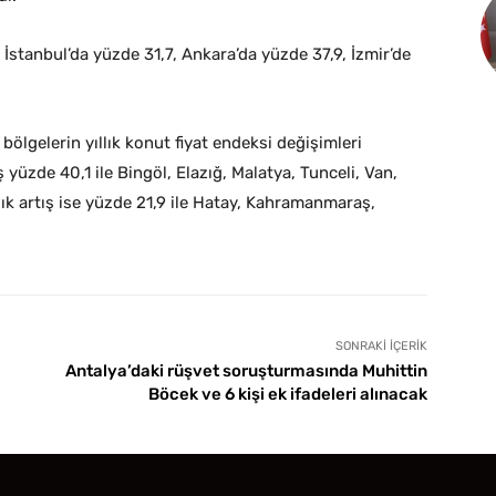
 İstanbul’da yüzde 31,7, Ankara’da yüzde 37,9, İzmir’de
 bölgelerin yıllık konut fiyat endeksi değişimleri
 yüzde 40,1 ile Bingöl, Elazığ, Malatya, Tunceli, Van,
lık artış ise yüzde 21,9 ile Hatay, Kahramanmaraş,
SONRAKI İÇERIK
Antalya’daki rüşvet soruşturmasında Muhittin
Böcek ve 6 kişi ek ifadeleri alınacak