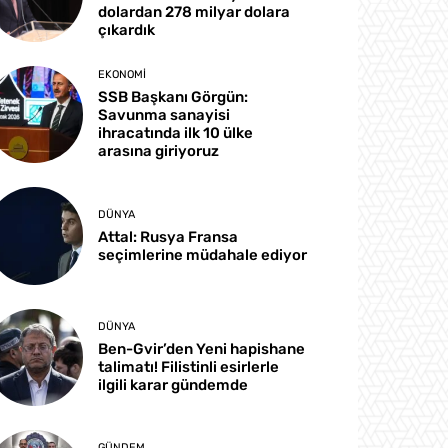
dolardan 278 milyar dolara
çıkardık
EKONOMI
SSB Başkanı Görgün:
Savunma sanayisi
ihracatında ilk 10 ülke
arasına giriyoruz
DÜNYA
Attal: Rusya Fransa
seçimlerine müdahale ediyor
DÜNYA
Ben-Gvir’den Yeni hapishane
talimatı! Filistinli esirlerle
ilgili karar gündemde
GÜNDEM