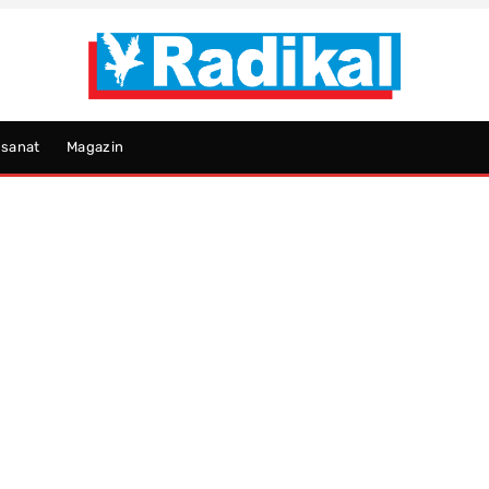
psanat
Magazin