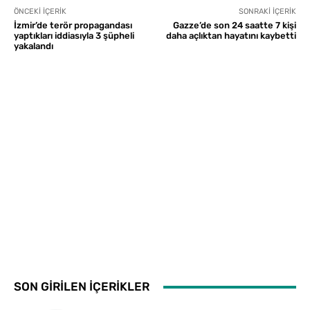
ÖNCEKI İÇERIK
SONRAKI İÇERIK
İzmir’de terör propagandası
Gazze’de son 24 saatte 7 kişi
yaptıkları iddiasıyla 3 şüpheli
daha açlıktan hayatını kaybetti
yakalandı
SON GİRİLEN İÇERİKLER