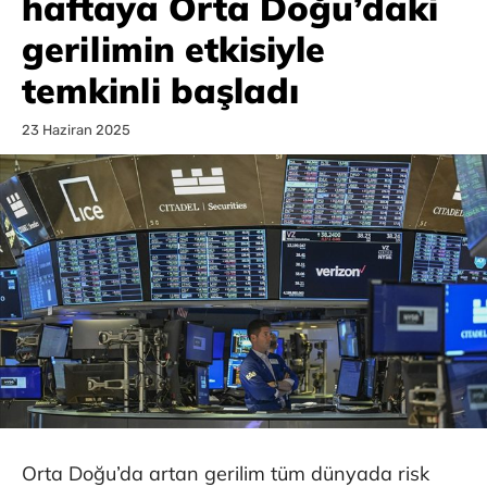
haftaya Orta Doğu’daki
gerilimin etkisiyle
temkinli başladı
23 Haziran 2025
Orta Doğu’da artan gerilim tüm dünyada risk