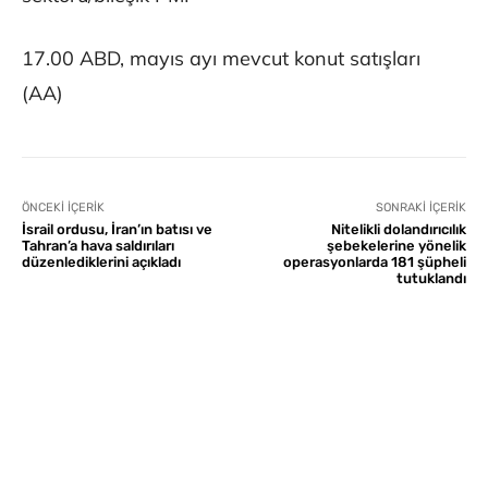
17.00 ABD, mayıs ayı mevcut konut satışları
(AA)
ÖNCEKI İÇERIK
SONRAKI İÇERIK
İsrail ordusu, İran’ın batısı ve
Nitelikli dolandırıcılık
Tahran’a hava saldırıları
şebekelerine yönelik
düzenlediklerini açıkladı
operasyonlarda 181 şüpheli
tutuklandı